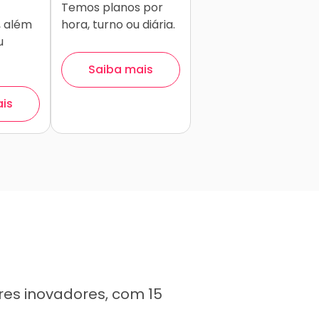
Temos planos por
, além
hora, turno ou diária.
u
Saiba mais
ais
s inovadores, com 15