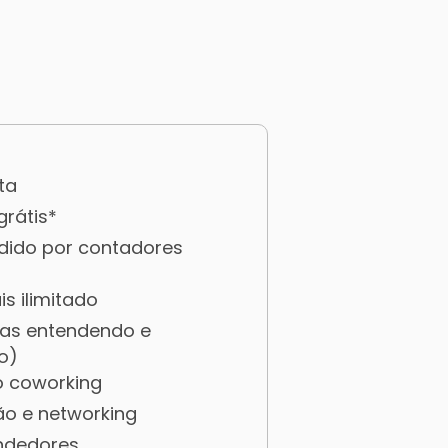
ta
rátis*
dido por contadores
is ilimitado
oras entendendo e
o)
o coworking
ão e networking
ndedores