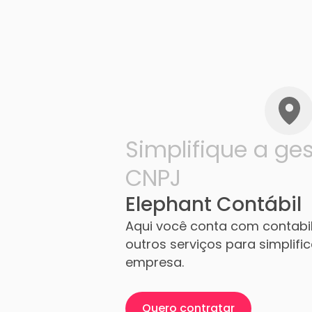
Simplifique a ge
CNPJ
Elephant Contábil
Aqui você conta com contabi
outros serviços para simplifi
empresa.
Quero contratar