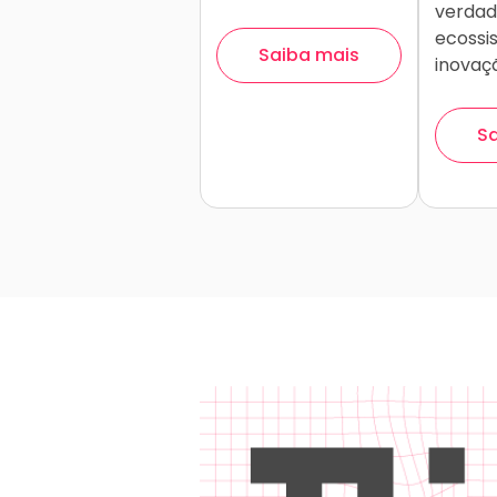
verdad
ecossi
Saiba mais
inovaç
Sa