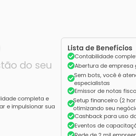
Lista de Benefícios
Contabilidade comple
stão do seu
Abertura de empresa g
Sem bots, você é aten
especialistas
Emissor de notas fisca
lidade completa e
Setup financeiro (2 h
car e impulsionar sua
otimizando seu negóci
Cashback para uso d
Eventos de capacitaç
Rede de 2 mil empree