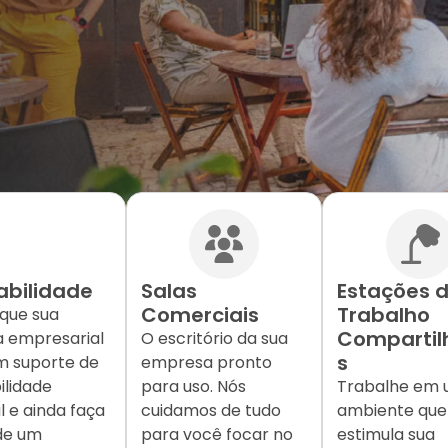
abilidade
Salas
Estações 
Comerciais
Trabalho
ique sua
Comparti
a empresarial
O escritório da sua
s
 suporte de
empresa pronto
ilidade
para uso. Nós
Trabalhe em
l e ainda faça
cuidamos de tudo
ambiente que
de um
para você focar no
estimula sua