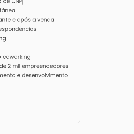
o de CNPj
tânea
ante e após a venda
respondências
ing
o coworking
de 2 mil empreendedores
amento e desenvolvimento