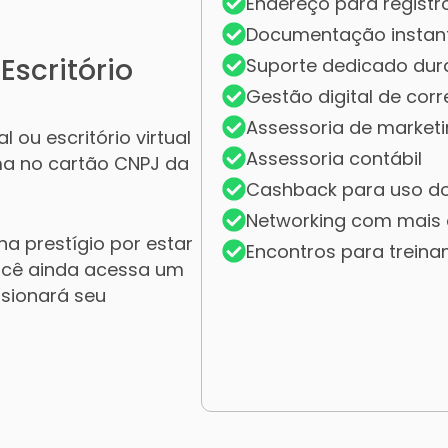
Endereço para registr
Documentação instan
Escritório
Suporte dedicado dur
Gestão digital de cor
Assessoria de market
l ou escritório virtual
Assessoria contábil
ma no cartão CNPJ da
Cashback para uso d
Networking com mais 
a prestígio por estar
Encontros para trein
ocê ainda acessa um
lsionará seu