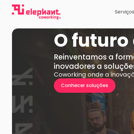
Ir
para
Serviço
o
conteúdo
O futuro
Reinventamos a for
inovadores a soluçõe
Coworking onde a inovaçã
Conhecer soluções