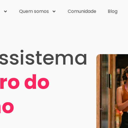
s
Quem somos
Comunidade
Blog
ssistema
ro do
ho