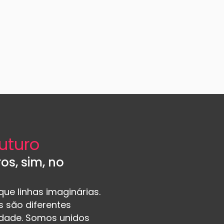
uturo
os, sim, no
ue linhas imaginárias.
as são diferentes
dade. Somos unidos