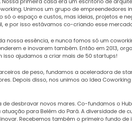
0. Nossa primeira casa era um escritório de arquit
oworking. Unimos um grupo de empreendedores ino
ão só o espaço e custos, mas ideias, projetos e 
il, e por isso estávamos co-criando esse mercad
da nossa essência, e nunca fomos só um coworkin
eenderem e inovarem também. Então em 2013, orga
isso ajudamos a criar mais de 50 startups!
arceiros de peso, fundamos a aceleradora de start
s. Depois disso, nos unimos ao Idea Coworking 
ra de desbravar novos mares. Co-fundamos o Hub 
tuação para Belém do Pará. A diversidade de cul
inovar. Recebemos também o primeiro fundo de in