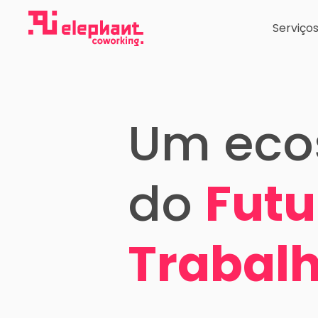
Ir
para
Serviço
o
conteúdo
Um eco
do
Futu
Trabal