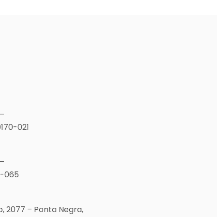
 –
0170-021
 –
5-065
, 2077 – Ponta Negra,