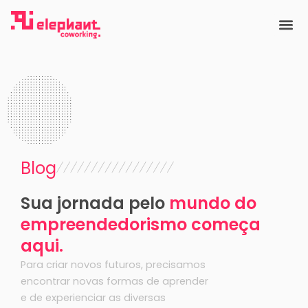
Ir
para
o
conteúdo
Blog
Sua jornada pelo
mundo do
empreendedorismo começa
aqui.
Para criar novos futuros, precisamos
encontrar novas formas de aprender
e de experienciar as diversas