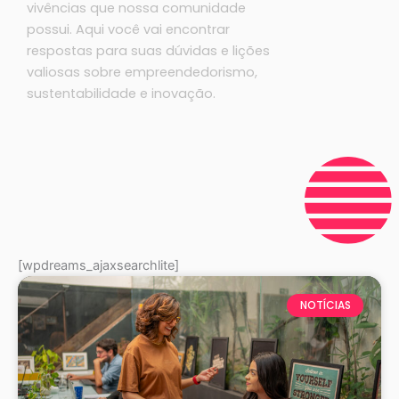
vivências que nossa comunidade
possui. Aqui você vai encontrar
respostas para suas dúvidas e lições
valiosas sobre empreendedorismo,
sustentabilidade e inovação.
[wpdreams_ajaxsearchlite]
NOTÍCIAS