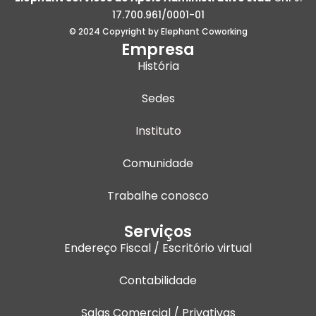
k
t
e
t
e
a
b
u
17.700.961/0001-01
d
g
o
b
© 2024 Copyright by Elephant Coworking
i
r
o
e
Empresa
n
a
k
História
m
Sedes
Instituto
Comunidade
Trabalhe conosco
Serviços
Endereço Fiscal / Escritório virtual
Contabilidade
Salas Comercial / Privativas