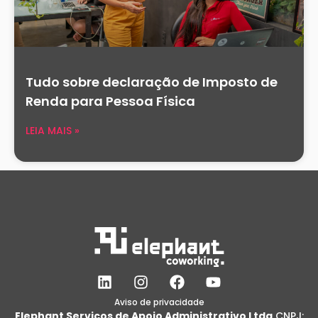
Tudo sobre declaração de Imposto de
Renda para Pessoa Física
LEIA MAIS »
L
I
F
Y
i
n
a
o
n
s
c
u
Aviso de privacidade
Elephant Servicos de Apoio Administrativo Ltda
CNPJ: