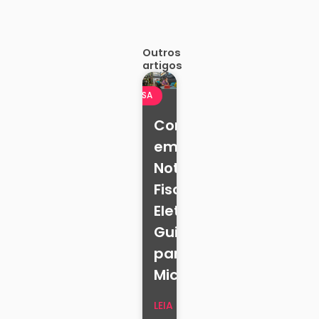
Outros
artigos
MICROEMPRESA
Como
emitir
Nota
Fiscal
Eletrônica:
Guia
para
Microempresa
LEIA