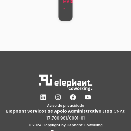
MAIS
»
L
I
F
Y
i
n
a
o
n
s
c
u
Aviso de privacidade
Elephant Servicos de Apoio Administrativo Ltda
CNPJ:
k
t
e
t
e
a
b
u
17.700.961/0001-01
d
g
o
b
© 2024 Copyright by Elephant Coworking
i
r
o
e