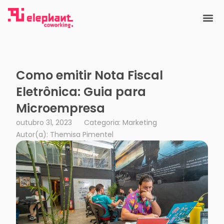
Ir
para
o
conteúdo
Como emitir Nota Fiscal
Eletrônica: Guia para
Microempresa
outubro 31, 2023
Categoria: Marketing
Autor(a):
Themisa Pimentel