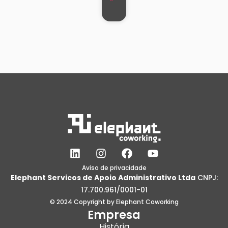
L
I
F
Y
i
n
a
o
n
s
c
u
Aviso de privacidade
Elephant Servicos de Apoio Administrativo Ltda
CNPJ:
k
t
e
t
e
a
b
u
17.700.961/0001-01
d
g
o
b
© 2024 Copyright by Elephant Coworking
i
r
o
e
Empresa
n
a
k
História