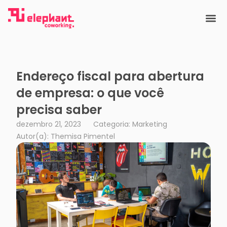
Ir
para
o
conteúdo
Endereço fiscal para abertura
de empresa: o que você
precisa saber
dezembro 21, 2023
Categoria: Marketing
Autor(a):
Themisa Pimentel