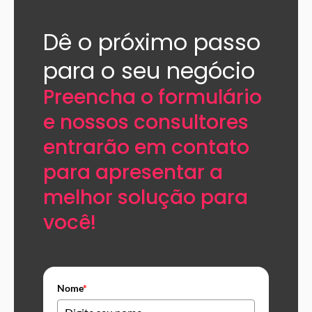
Dê o próximo passo
para o seu negócio​
Preencha o formulário
e nossos consultores
entrarão em contato
para apresentar a
melhor solução para
você!​
Nome
*