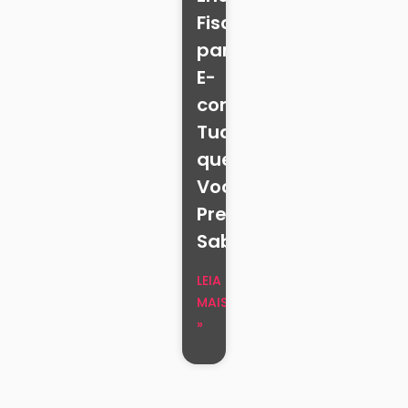
Fiscal
para
E-
commerce:
Tudo
que
Você
Precisa
Saber
LEIA
MAIS
»