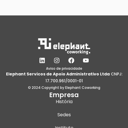
L
I
F
Y
i
n
a
o
n
s
c
u
Aviso de privacidade
Elephant Servicos de Apoio Administrativo Ltda
CNPJ:
k
t
e
t
e
a
b
u
17.700.961/0001-01
d
g
o
b
© 2024 Copyright by Elephant Coworking
i
r
o
e
Empresa
n
a
k
História
m
Sedes
Instituto