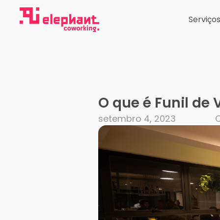
Ir
para
Serviço
o
conteúdo
O que é Funil de
setembro 4, 2023
C