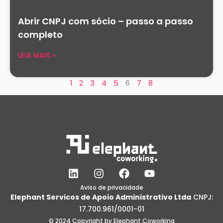
Abrir CNPJ com sócio – passo a passo
completo
LEIA MAIS »
1
2
3
4
5
6
7
8
L
I
F
Y
i
n
a
o
n
s
c
u
Aviso de privacidade
Elephant Servicos de Apoio Administrativo Ltda
CNPJ:
k
t
e
t
e
a
b
u
17.700.961/0001-01
d
g
o
b
© 2024 Copyright by Elephant Coworking