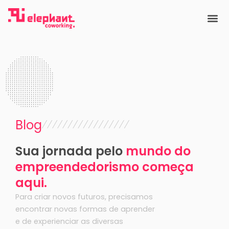
Ir
para
o
conteúdo
Blog
Sua jornada pelo
mundo do
empreendedorismo começa
aqui.
Para criar novos futuros, precisamos
encontrar novas formas de aprender
e de experienciar as diversas