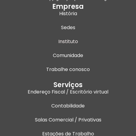
i
r
o
e
Empresa
n
a
k
História
m
Sedes
Instituto
Comunidade
Trabalhe conosco
Serviços
Endereço Fiscal / Escritório virtual
Contabilidade
Salas Comercial / Privativas
Estações de Trabalho