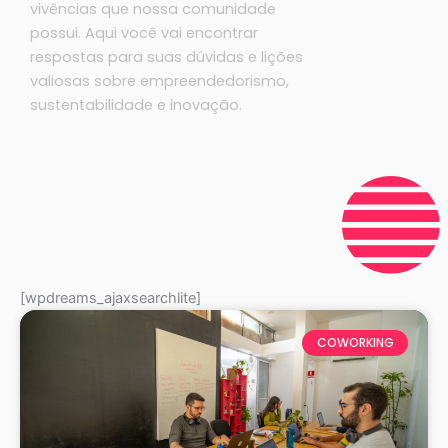
vivências que nossa comunidade
possui. Aqui você vai encontrar
respostas para suas dúvidas e lições
valiosas sobre empreendedorismo,
sustentabilidade e inovação.
[wpdreams_ajaxsearchlite]
Página
Página
Página
Página
Página
Página
Página
Página
COWORKING